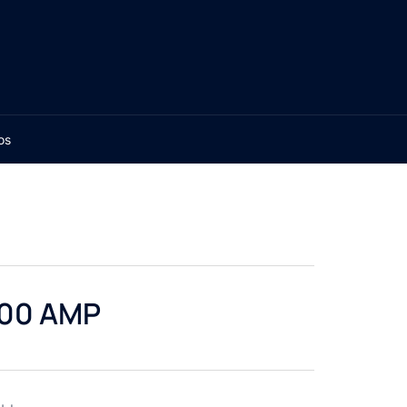
os
200 AMP