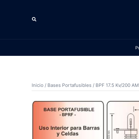
P
Inicio
/
Bases Portafusibles
/ BPF 17.5 Kv/200 A