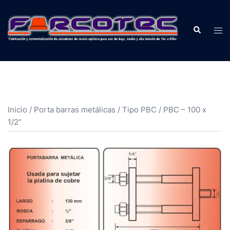
Inicio
/
Porta barras metálicas
/
Tipo PBC
/ PBC – 100 x
1/2”