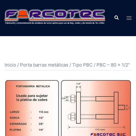
Inicio
/
Porta barras metálicas
/
Tipo PBC
/ PBC – 80 x 1/2”