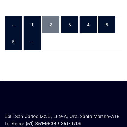
←
1
2
3
4
5
6
→
Call. San Carlos Mz.C, Lt 9-A, Urb. Santa Martha–ATE
Teléfono:
(51) 351-9638 / 351-9709